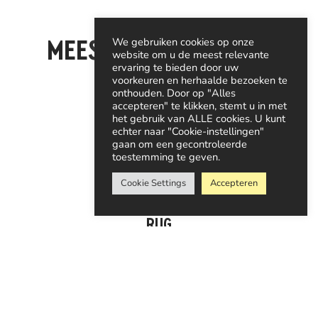
We gebruiken cookies op onze
MEEST VOORKOMENDE
website om u de meest relevante
ervaring te bieden door uw
KLACHTEN
voorkeuren en herhaalde bezoeken te
onthouden. Door op "Alles
accepteren" te klikken, stemt u in met
het gebruik van ALLE cookies. U kunt
echter naar "Cookie-instellingen"
gaan om een gecontroleerde
toestemming te geven.
Cookie Settings
Accepteren
AFSPRAAK MAKEN
RUG
Rugklachten kunnen ontstaan door langdurige
overbelasting, maar kunnen ook accuut ontstaan
door een val of ongeluk.